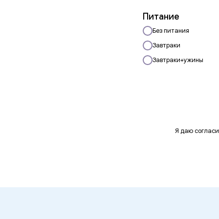
Питание
Без питания
Завтраки
Завтраки+ужины
Я даю согласи