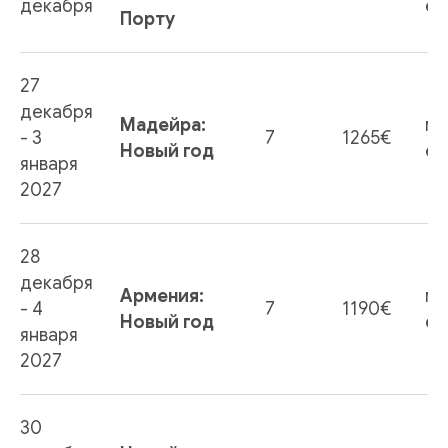
декабря
ес
Порту
27
декабря
Мадейра:
ме
- 3
7
1265€
Новый год
ес
января
2027
28
декабря
Армения:
ме
- 4
7
1190€
Новый год
ес
января
2027
30