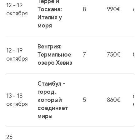
Терре и
12 - 19
Тоскана:
8
990€
6
октября
Италия у
моря
Венгрия:
12 - 19
Термальное
7
750€
8
октября
озеро Хевиз
Стамбул -
город,
13 - 18
ме
который
5
860€
октября
ес
соединяет
миры
26