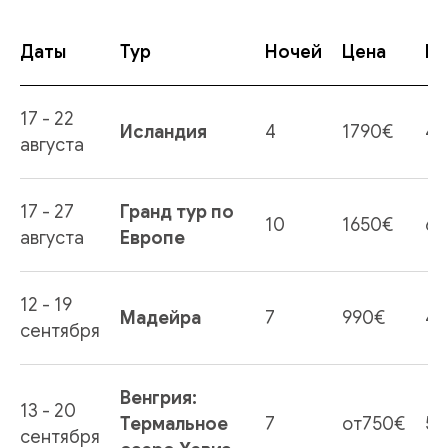
Даты
Тур
Ночей
Цена
М
17 - 22
Исландия
4
1790€
4
августа
17 - 27
Гранд тур по
10
1650€
6
августа
Европе
12 - 19
Мадейра
7
990€
4
сентября
Венгрия:
13 - 20
Термальное
7
от750€
5
сентября