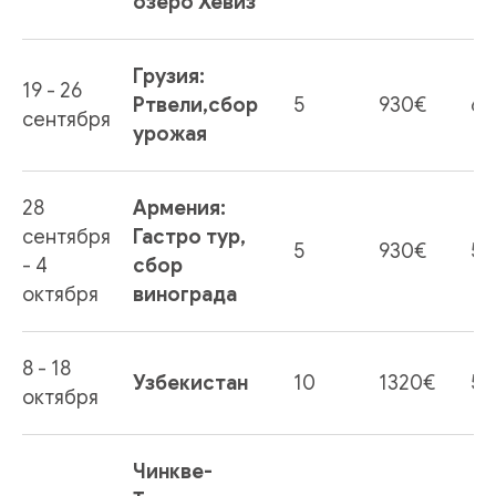
озеро Хевиз
Грузия:
19 - 26
Ртвели,сбор
5
930€
6
сентября
урожая
28
Армения:
сентября
Гастро тур,
5
930€
5
- 4
сбор
октября
винограда
8 - 18
Узбекистан
10
1320€
5
октября
Чинкве-