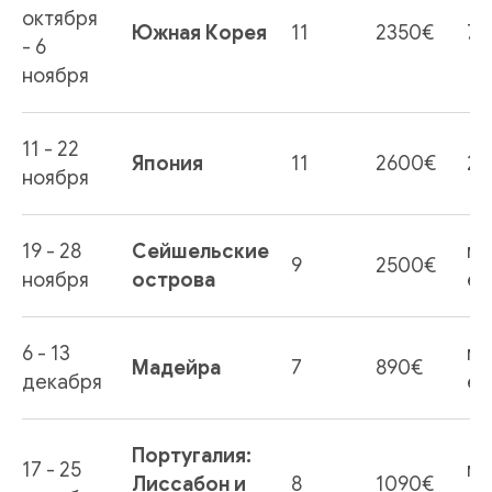
октября
Южная Корея
11
2350€
7
- 6
ноября
11 - 22
Япония
11
2600€
2
ноября
19 - 28
Сейшельские
ме
9
2500€
ноября
острова
ес
6 - 13
ме
Мадейра
7
890€
декабря
ес
Португалия:
17 - 25
ме
Лиссабон и
8
1090€