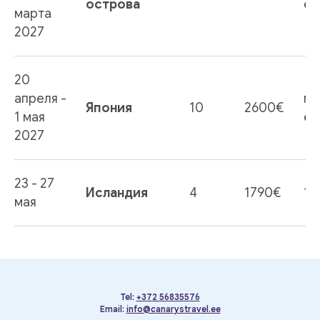
острова
ес
марта
2027
20
апреля -
ме
Япония
10
2600€
1 мая
ес
2027
23 - 27
Исландия
4
1790€
12
мая
Tel:
+372 56835576
Email:
info@canarystravel.ee