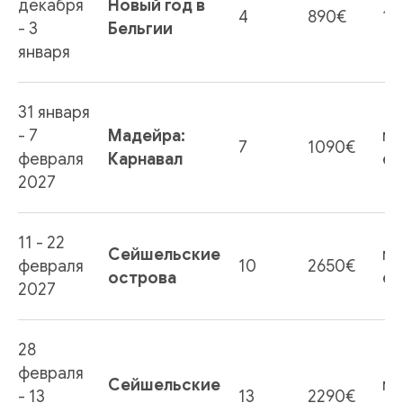
декабря
Новый год в
4
890€
10
- 3
Бельгии
января
31 января
- 7
Мадейра:
ме
7
1090€
февраля
Карнавал
ес
2027
11 - 22
Сейшельские
ме
февраля
10
2650€
острова
ес
2027
28
февраля
Сейшельские
ме
- 13
13
2290€