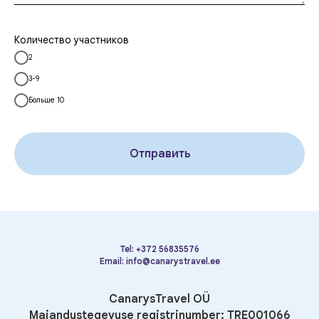
Количество участников
2
3-9
Больше 10
Отправить
Tel:
+372 56835576
Email:
info@canarystravel.ee
CanarysTravel OÜ
Majandustegevuse registrinumber: TRE001066