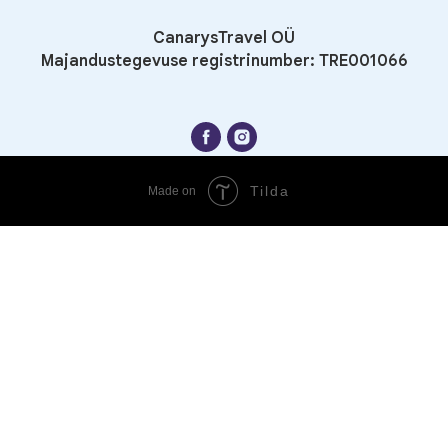
CanarysTravel OÜ
Majandustegevuse registrinumber: TRE001066
Tilda
Made on