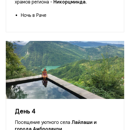
храмов региона -
Никорцминда
.
Ночь в Раче
День 4
Посещение уютного села
Лайлаши и
города Амбролаури
.