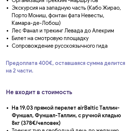
Организация треккинг-маршрутов
Экскурсия на западную часть (Кабо Жирао,
Порто Мониш, фонтан фата Невесты,
Камара-де-Лобош)
Лес Фанал и трекинг Левада до Алекрим
Билет на смотровую площадку
Сопровождение русскоязычного гида
Предоплата 400€, оставшаяся сумма делится
на 2 части.
Не входит в стоимость
На 19.03 прямой перелет airBaltic Таллин-
Фуншал, Фуншал-Таллин, c ручной кладью
8кг (378€/человек)
Трекинг тур в свободный день по желанию